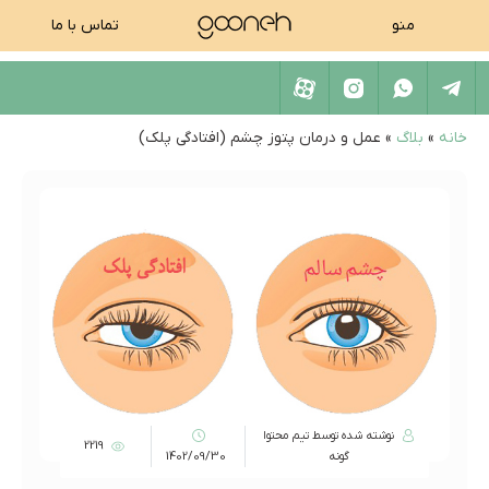
منو
تماس با ما
خانه
»
بلاگ
»
عمل و درمان پتوز چشم (افتادگی پلک)
نوشته شده توسط تیم محتوا
2219
گونه
1402/09/30