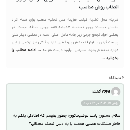
انتخاب روش مناسب
هزینه عمل تخلیه غبغب هزینه عمل تخلیه غبغب برای همه افراد
یکسان نیست؛ چون «غبغب» همیشه فقط چربی اضافه نیست. در
بعضی افراد تجمع چربی زیر چانه عامل اصلی است، در بعضی دیگر شلی
پوست گردن یا فرم فک نقش پررنگ‌تری دارد و گاهی نیز ترکیبی از این
… ادامه مطلب را
موارد دیده می‌شود. بنابراین، برآورد درست هزینه
بخوانید …
2 دیدگاه
roya
گفت:
بهمن 15, 1403 در 7:22 ب.ظ
سلام، ممنون بابت توضیحاتون؛ چطور بفهمم که افتادگی پلکم به
خاطر مشکلات عصبی هست یا به دلیل ضعف عضلانی؟