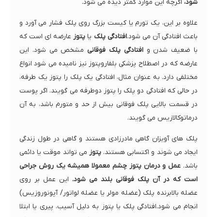
شود،
اگرچه این موارد کمتر دیده می شود.
علاوه بر این، یک تورم یا کیست بزرگ روی پلک فشار می آورد و
باعث افتادگی آن می شود.
افتادگی پلک
یا
پتوز
عارضه ای است که
با ضعیف شدن و
افتادگی پلک فوقانی
مشخص می شود. این
عارضه که در اصطلاح پزشکی بلفاروپتوز نیز نامیده می شود انواع
مختلفی دارد. به عنوان مثال، افتادگی یک پلک را پتوز یک طرفه،
در حالی که افتادگی دو پلک را پتوز دوطرفه می گویند. اگر پوست
در قسمت بالایی پلک فوقانی بیش از حد و متورم باشد، به آن
درماتوکالازیس می گویند.
پلک های آویزان گاهی مادرزادی هستند و گاهی در طول زندگی
ایجاد می شوند و اکتسابی هستند.
پتوز
می تواند موقت یا دائمی
باشد.
عمل و درمان پتوز چشم معمولا همیشه یک روش جراحی
است که در آن پلک فوقانی بلند می شود.
این عمل بر روی
عضله بالابرنده پلک (عضله مولر یا عضله لواتور/ آپونوروزیس)
انجام می شود.افتادگی پلک یا پتوز به دلیل آسیب، پیری یا ابتلا