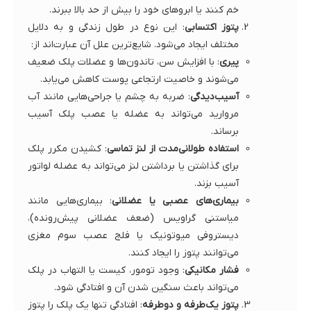
خم کنند یا ابروهای خود را بیش از حد بالا ببرند.
پتوز اکتسابی
: این نوع در طول زندگی و به دلایل
مختلف ایجاد می‌شود. شایع‌ترین علل آن عبارت‌اند از:
پیری
: با افزایش سن، تاندون‌ها و عضلات پلک ضعیف
می‌شوند و خاصیت ارتجاعی پوست کاهش می‌یابد.
آسیب‌دیدگی
: ضربه به چشم یا جراحی‌هایی مانند آب
مروارید می‌تواند به عضله یا عصب پلک آسیب
برساند.
استفاده طولانی‌مدت از لنز تماسی
: کشیدن مکرر پلک
برای گذاشتن یا برداشتن لنز می‌تواند به عضله لواتور
آسیب بزند.
بیماری‌های عصبی یا عضلانی
: بیماری‌هایی مانند
میاستنی گراویس (ضعف عضلانی پیش‌رونده)،
دیستروفی میوتونیک یا فلج عصب سوم مغزی
می‌توانند پتوز را ایجاد کنند.
فشار مکانیکی
: وجود تومور، کیست یا التهاب در پلک
می‌تواند باعث سنگین شدن آن و افتادگی شود.
پتوز یک‌طرفه و دوطرفه
: افتادگی تنها یک پلک را پتوز