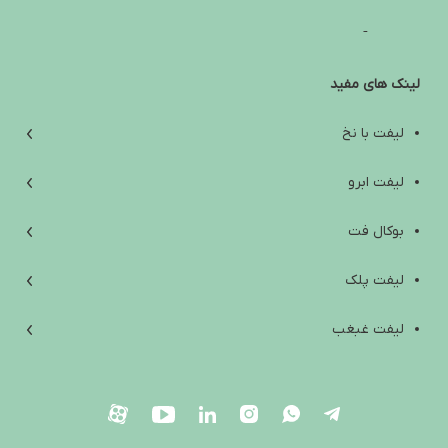
تفاوت آمپول لاغری ایرانی و خارجی؛ راهنمای انتخاب ایمن و واقع‌بینانه
لینک های مفید
آب کردن غبغب: از علت‌ها و تمرین‌های خانگی تا روش‌های کلینیکی مؤثر
افتادگی پوست زیر چانه؛ علت‌ها، راه‌های درمان و انتخاب بهترین روش
لیفت با نخ
بهترین آمپول لاغری خارجی؛ راهنمای انتخاب ایمن بین اوزمپیک،
لیفت ابرو
ویگووی، مانجارو و ساکسندا
بوکال فت
Are Weight Loss Injections Harmful? A Scientific Review of Side
Effects, Contraindications, and Safety Tips
لیفت پلک
آیا آمپول لاغری ضرر دارد؟ بررسی علمی عوارض، موارد منع مصرف و
لیفت غبغب
نکات ایمنی
لیفت صورت
بلفاروپلاستی