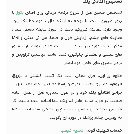
تشخیص افتادگی پلک
تشخیص صحیح قبل از شروع برنامه درمانی برای اصلاح
پتوز
یا
پتوز ضروری است. با توجه به اینکه علل بالقوه خطرناک پتوز
وجود دارد. معاینه فیزیکی، بحث در مورد سابقه پزشکی بیمار،
معاینه جامع چشم، آزمایش خون و احتمالا سی تی اسکن و MRI
ممکن است مورد نیاز باشد. این تست ها می توانند از بیماری
های عصبی و عضلانی جلوگیری کنند. مانند میاستنی گراویس و
برخی بیماری های خاص خود ایمنی.
علاوه بر این، جراح ممکن است یک تست کششی با تزریق
ادروفونیوم برای تعیین قدرت و پاسخ عضلانی انجام دهد. قبل از
جراحی افتادگی پلک
خود و در طول مشاوره قبل از عمل، آماده
صحبت در مورد مدت زمانی که پلک شما افتاده است، باشید. اگر
فکر می کنید دلیل خاصی باعث چنین مشکلی شده است، حتما
به بهترین چشم پزشک در مورد آن بگویید.
خدمات کلینیک گونه :
تخلیه غبغب