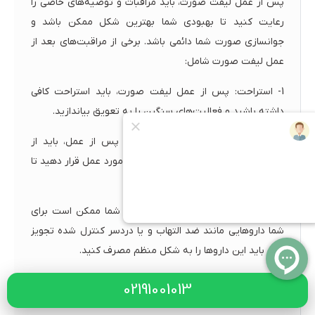
پس از عمل لیفت صورت، باید مراقبات و توصیه‌های خاصی را
رعایت کنید تا بهبودی شما بهترین شکل ممکن باشد و
جوانسازی صورت شما دائمی باشد. برخی از مراقبت‌های بعد از
عمل لیفت صورت شامل:
1- استراحت: پس از عمل لیفت صورت، باید استراحت کافی
داشته باشید و فعالیت‌های سنگین را به تعویق بیاندازید.
2- استفاده از یخچال: در روزهای اول پس از عمل، باید از
یخچال استفاده کنید و آن را روی نواحی مورد عمل قرار دهید تا
تورم کاهش یابد.
3- مصرف داروهای تجویز شده: پزشک شما ممکن است برای
شما داروهایی مانند ضد التهاب و یا دردسر کنترل شده تجویز
کند. باید این داروها را به شکل منظم مصرف کنید.
4- خواب به روی پشت: باید در طول دوره بهبودی از خوابیدن
02191001013
به روی شکم یا فشار دادن روی منطقه ناحیه صورت جلوگیری