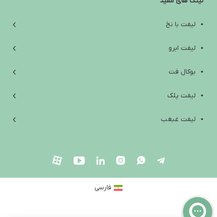
لینک های مفید
آب کردن غبغب: از علت‌ها و تمرین‌های خانگی تا روش‌های کلینیکی مؤثر
افتادگی پوست زیر چانه؛ علت‌ها، راه‌های درمان و انتخاب بهترین روش
لیفت با نخ
بهترین آمپول لاغری خارجی؛ راهنمای انتخاب ایمن بین اوزمپیک،
لیفت ابرو
ویگووی، مانجارو و ساکسندا
بوکال فت
Are Weight Loss Injections Harmful? A Scientific Review of Side
Effects, Contraindications, and Safety Tips
لیفت پلک
آیا آمپول لاغری ضرر دارد؟ بررسی علمی عوارض، موارد منع مصرف و
لیفت غبغب
نکات ایمنی
لیفت صورت
بلفاروپلاستی
فارسی
جراحی زیبایی صورت
لیزر موهای زائد