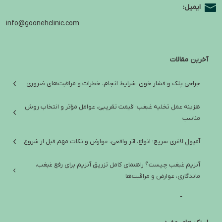
ایمیل:
info@goonehclinic.com
آخرین مقالات
جراحی پلک و فشار خون؛ شرایط انجام، خطرات و مراقبت‌های ضروری
هزینه عمل تخلیه غبغب؛ قیمت تقریبی، عوامل مؤثر و انتخاب روش
مناسب
آمپول لاغری سریع؛ انواع، اثر واقعی، عوارض و نکات مهم قبل از شروع
آنزیم غبغب چیست؟ راهنمای کامل تزریق آنزیم برای رفع غبغب،
ماندگاری، عوارض و مراقبت‌ها
تفاوت آمپول لاغری ایرانی و خارجی؛ راهنمای انتخاب ایمن و واقع‌بینانه