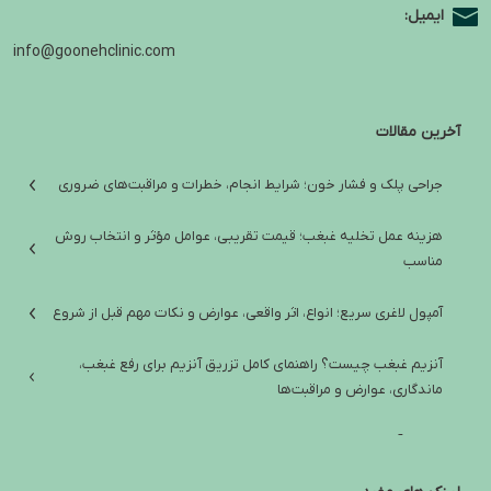
ایمیل:
info@goonehclinic.com
آخرین مقالات
جراحی پلک و فشار خون؛ شرایط انجام، خطرات و مراقبت‌های ضروری
هزینه عمل تخلیه غبغب؛ قیمت تقریبی، عوامل مؤثر و انتخاب روش
مناسب
آمپول لاغری سریع؛ انواع، اثر واقعی، عوارض و نکات مهم قبل از شروع
آنزیم غبغب چیست؟ راهنمای کامل تزریق آنزیم برای رفع غبغب،
ماندگاری، عوارض و مراقبت‌ها
تفاوت آمپول لاغری ایرانی و خارجی؛ راهنمای انتخاب ایمن و واقع‌بینانه