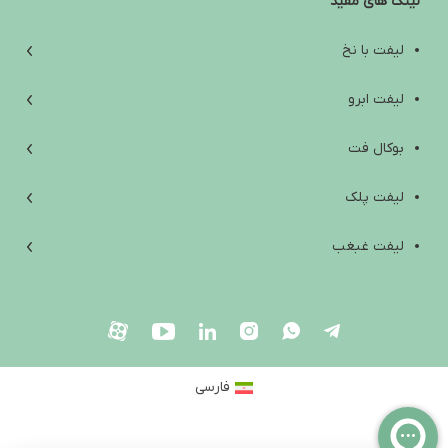
لینک های مفید
آب کردن غبغب: از علت‌ها و تمرین‌های خانگی تا روش‌های کلینیکی مؤثر
افتادگی پوست زیر چانه؛ علت‌ها، راه‌های درمان و انتخاب بهترین روش
لیفت با نخ
بهترین آمپول لاغری خارجی؛ راهنمای انتخاب ایمن بین اوزمپیک،
لیفت ابرو
ویگووی، مانجارو و ساکسندا
بوکال فت
Are Weight Loss Injections Harmful? A Scientific Review of Side
Effects, Contraindications, and Safety Tips
لیفت پلک
آیا آمپول لاغری ضرر دارد؟ بررسی علمی عوارض، موارد منع مصرف و
لیفت غبغب
نکات ایمنی
لیفت صورت
بلفاروپلاستی
فارسی
جراحی زیبایی صورت
لیزر موهای زائد