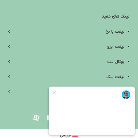
تفاوت آمپول لاغری ایرانی و خارجی؛ راهنمای انتخاب ایمن و واقع‌بینانه
لینک های مفید
آب کردن غبغب: از علت‌ها و تمرین‌های خانگی تا روش‌های کلینیکی مؤثر
افتادگی پوست زیر چانه؛ علت‌ها، راه‌های درمان و انتخاب بهترین روش
لیفت با نخ
بهترین آمپول لاغری خارجی؛ راهنمای انتخاب ایمن بین اوزمپیک،
لیفت ابرو
ویگووی، مانجارو و ساکسندا
بوکال فت
Are Weight Loss Injections Harmful? A Scientific Review of Side
Effects, Contraindications, and Safety Tips
لیفت پلک
آیا آمپول لاغری ضرر دارد؟ بررسی علمی عوارض، موارد منع مصرف و
لیفت غبغب
نکات ایمنی
لیفت صورت
بلفاروپلاستی
فارسی
جراحی زیبایی صورت