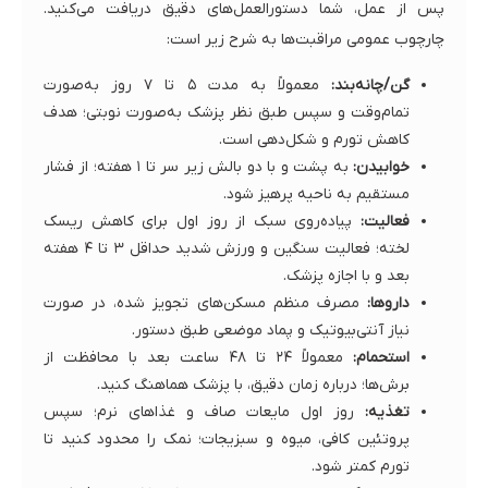
پس از عمل، شما دستورالعمل‌های دقیق دریافت می‌کنید.
چارچوب عمومی مراقبت‌ها به شرح زیر است:
گن/چانه‌بند:
معمولاً به مدت ۵ تا ۷ روز به‌صورت
تمام‌وقت و سپس طبق نظر پزشک به‌صورت نوبتی؛ هدف
کاهش تورم و شکل‌دهی است.
خوابیدن:
به پشت و با دو بالش زیر سر تا ۱ هفته؛ از فشار
مستقیم به ناحیه پرهیز شود.
فعالیت:
پیاده‌روی سبک از روز اول برای کاهش ریسک
لخته؛ فعالیت سنگین و ورزش شدید حداقل ۳ تا ۴ هفته
بعد و با اجازه پزشک.
داروها:
مصرف منظم مسکن‌های تجویز شده، در صورت
نیاز آنتی‌بیوتیک و پماد موضعی طبق دستور.
استحمام:
معمولاً ۲۴ تا ۴۸ ساعت بعد با محافظت از
برش‌ها؛ درباره زمان دقیق، با پزشک هماهنگ کنید.
تغذیه:
روز اول مایعات صاف و غذاهای نرم؛ سپس
پروتئین کافی، میوه و سبزیجات؛ نمک را محدود کنید تا
تورم کمتر شود.