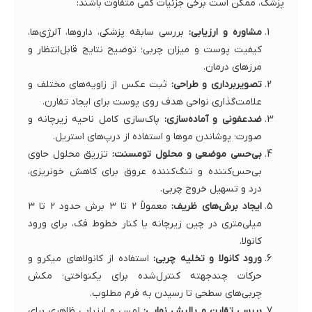
پزشک، ممکن است برخی جزئیات کمی متفاوت باشند:
مشاوره و ارزیابی:
بررسی سابقه پزشکی، داروها، آلرژی‌ها،
کیفیت پوست و میزان چربی؛ توضیح نتایج قابل‌انتظار و
مرزهای درمان.
تصویربرداری و طراحی:
ثبت عکس از زاویه‌های مختلف و
علامت‌گذاری نواحی هدف روی پوست برای ایجاد تقارن.
ضدعفونی و آماده‌سازی:
پاک‌سازی کامل ناحیه زیرچانه و
صورت؛ پوشاندن موها و استفاده از درپ‌های استریل.
بی‌حسی موضعی و محلول تومسنت:
تزریق محلول حاوی
بی‌حس‌کننده و تنگ‌کننده عروق برای کاهش خونریزی،
درد و تسهیل خروج چربی.
ایجاد برش‌های ظریف:
معمولاً ۲ تا ۳ برش حدود ۲ تا ۳
میلی‌متری در چین زیرچانه یا کنار خطوط فک، برای ورود
کانولا.
ورود کانولا و تخلیه چربی:
استفاده از کانولاهای میکرو و
حرکات چندجهته کنترل‌شده برای یکنواختی؛ مکش
چربی‌های سطحی تا رسیدن به فرم مطلوب.
بررسی تقارن و پالیش نهایی:
لمس و ارزیابی ظاهری برای