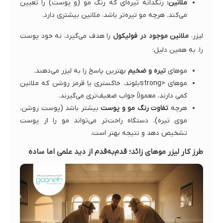
ملانین:
رنگدانه تیره‌ای که رنگ مو (و پوست) را تعیین
می‌کند. هرچه مو تیره‌تر باشد، ملانین بیشتری دارد.
لیزر،
ملانین موجود در فولیکول
را هدف می‌گیرد، نه خود پوست
را. به همین دلیل:
موهای
تیره و ضخیم
بهترین پاسخ را به لیزر می‌دهند.
موهای <strongبلوند، خاکستری یا قرمز روشن که ملانین
کمی دارند، معمولاً جواب ضعیف‌تری می‌گیرند.
هرچه
تفاوت رنگ مو و پوست
بیشتر باشد (پوست روشن،
موی تیره)، دستگاه راحت‌تر می‌تواند مو را از پوست
تشخیص دهد و نتیجه بهتر است.
طرز کار لیزر موهای زائد؛ قدم‌به‌قدم از دید علمی اما ساده