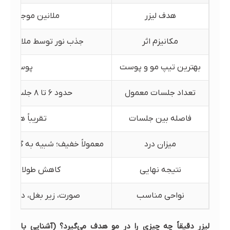
هدف لیزر
ملانین موجود در ف
مکانیزم اثر
جذب نور توسط ملانین → 
بهترین تیپ مو و پوست
پوست روشن
تعداد جلسات معمول
حدود ۶ تا ۸ جلسه برای اکثر نواحی (بسته به فرد متغیر است)
فاصله بین جلسات
تقریباً هر ۴ تا ۶ هفته، متناسب با ناحیه بدن
میزان درد
معمولاً خفیف؛ شبیه به گزگز یا
نتیجه نهایی
کاهش طولانی‌مدت 
نواحی مناسب
صورت، زیر بغل، دست و پا
لیزر دقیقاً چه چیزی را در مو هدف می‌گیرد؟ (آشنایی با