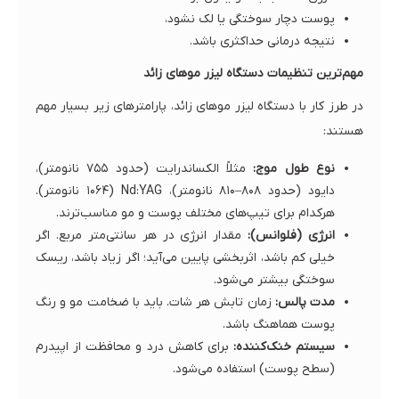
پوست دچار سوختگی یا لک نشود،
نتیجه درمانی حداکثری باشد.
مهم‌ترین تنظیمات دستگاه لیزر موهای زائد
در طرز کار با دستگاه لیزر موهای زائد، پارامترهای زیر بسیار مهم
هستند:
نوع طول موج:
مثلاً الکساندرایت (حدود ۷۵۵ نانومتر)،
دایود (حدود ۸۰۸–۸۱۰ نانومتر)، Nd:YAG (۱۰۶۴ نانومتر).
هرکدام برای تیپ‌های مختلف پوست و مو مناسب‌ترند.
انرژی (فلوانس):
مقدار انرژی در هر سانتی‌متر مربع. اگر
خیلی کم باشد، اثربخشی پایین می‌آید؛ اگر زیاد باشد، ریسک
سوختگی بیشتر می‌شود.
مدت پالس:
زمان تابش هر شات. باید با ضخامت مو و رنگ
پوست هماهنگ باشد.
سیستم خنک‌کننده:
برای کاهش درد و محافظت از اپیدرم
(سطح پوست) استفاده می‌شود.