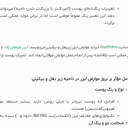
تغییرات رنگدانه‌ای پوست (کم‌رنگ‌تر یا پررنگ‌تر شدن ناحیه) می‌تواند ب
دهد. این تغییر رنگ عموماً موقتی است؛ اما در برخی موارد ممکن ا
برگردد.
سایت
healthline
درباره عوارض لیزر زیربغل و بیکینی می‌نویسد:
لیزر موهای زائد
با 
ر ممکن است بلافاصله پس از انجام عمل عوارض موقتی ایجاد کند. تحریک پوست و 
مل مؤثر بر بروز عوارض لیزر در ناحیه زیر بغل و بیکینی
نوع و رنگ پوست
افرادی که پوست تیره‌تر یا خیلی روشن دارند، بیشتر مستعد عوار
هیپوپیگمنتیشن) هستند.
تکنولوژی‌های مختلف لیزر (الکساندرایت، Nd:YAG، دایود و…) بسته به نوع و رنگ پوست، نتایج متفاوتی به همراه دارند.
ضخامت مو و رنگ آن