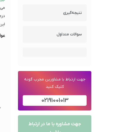
می‌
نتیجه‌گیری
درم
این
سوالات متداول
عوا
جهت ارتباط با مشاورین مجرب گونه
کلیک کنید
02191001013
جهت مشاوره با ما در ارتباط