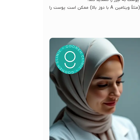
مصرف برخی داروها (مثلاً داروهای حساس‌کننده به نور) یا مکمل‌ها (مثلاً ویتامین A با دوز بالا) ممکن است پوست را