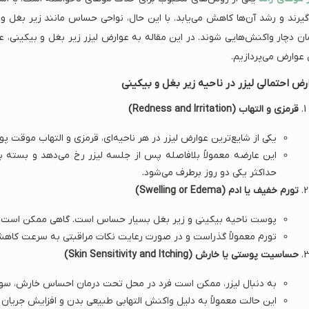
گیرند و رشد آن‌ها کاهش می‌یابد. با این حال، نواحی حساس مانند زیر بغل
ان دچار واکنش‌هایی شوند. در این مقاله به عوارض لیزر زیر بغل و بیکینی، 
 عوارض می‌پردازیم.
رض احتمالی لیزر در ناحیه زیر بغل و بیکینی
قرمزی و التهاب (Redness and Irritation)
یکی از شایع‌ترین عوارض لیزر در هر ناحیه‌ای، قرمزی و التهاب موقت 
این عارضه معمولاً بلافاصله پس از جلسه لیزر رخ می‌دهد و بسته
حداکثر یکی دو روز برطرف می‌شود.
تورم خفیف یا ادم (Swelling or Edema)
پوست ناحیه بیکینی و زیر بغل بسیار حساس است. گاهی ممکن است ف
تورم معمولاً گذراست و در صورت رعایت نکات مراقبتی به سرعت کاهش 
حساسیت پوستی یا خارش (Skin Sensitivity and Itching)
به دنبال لیزر، ممکن است فرد در محل تحت درمان احساس خارش، س
این حالت معمولاً به دلیل واکنش التهابی طبیعی بدن و افزایش جریان