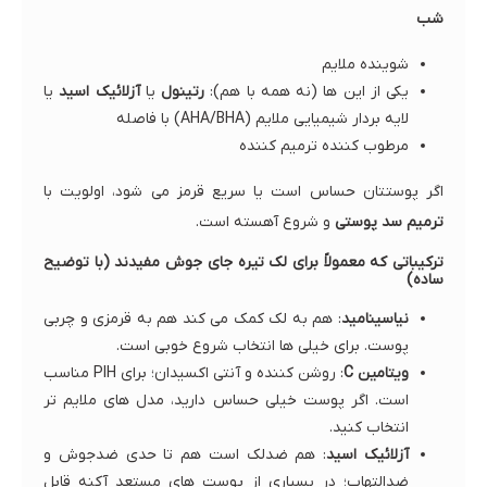
شب
شوینده ملایم
یکی از این ها (نه همه با هم):
رتینول
یا
آزلائیک اسید
یا
لایه بردار شیمیایی ملایم (AHA/BHA) با فاصله
مرطوب کننده ترمیم کننده
اگر پوستتان حساس است یا سریع قرمز می شود، اولویت با
ترمیم سد پوستی
و شروع آهسته است.
ترکیباتی که معمولاً برای لک تیره جای جوش مفیدند (با توضیح
ساده)
نیاسینامید
: هم به لک کمک می کند هم به قرمزی و چربی
پوست. برای خیلی ها انتخاب شروع خوبی است.
ویتامین C
: روشن کننده و آنتی اکسیدان؛ برای PIH مناسب
است. اگر پوست خیلی حساس دارید، مدل های ملایم تر
انتخاب کنید.
آزلائیک اسید
: هم ضدلک است هم تا حدی ضدجوش و
ضدالتهاب؛ در بسیاری از پوست های مستعد آکنه قابل