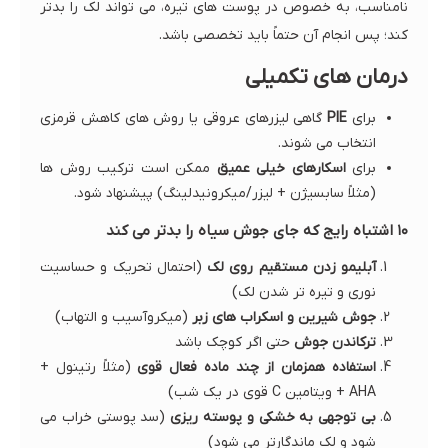
نامناسب، به خصوص در پوست های تیره، می تواند لک را بدتر
کند؛ پس انجام آن حتماً باید تخصصی باشد.
درمان های تکمیلی
برای
PIE
گاهی لیزرهای عروقی یا روش های کاهش قرمزی
انتخاب می شوند.
برای
اسکارهای خیلی عمیق
ممکن است ترکیب روش ها
(مثلاً سابسیژن + لیزر/میکرونیدلینگ) پیشنهاد شود.
۱۰ اشتباه رایج که جای جوش سیاه را بدتر می کند
آبلیمو زدن مستقیم روی لک
(احتمال تحریک و حساسیت
نوری و تیره تر شدن لک)
جوش شیرین و اسکراب های زبر
(میکروآسیب و التهاب)
ترکاندن جوش
حتی اگر کوچک باشد
استفاده همزمان از چند ماده فعال قوی
(مثلاً رتینول +
AHA + ویتامین C قوی در یک شب)
بی توجهی به خشکی و پوسته ریزی
(سد پوستی خراب می
شود و لک ماندگارتر می شود)