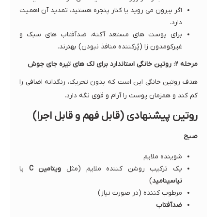
اگر بیرون می روید یا کنار پنجره هستید، تمدید آن اهمیت
دارد.
برای پوست های مستعد آکنه، ضدآفتاب های سبک و
غیرکومدون زا (پُرکننده منافذ نبودن) بهترند.
مرحله ۲: روتین خانگی استاندارد برای لک های تیره جای جوش
هدف روتین خانگی این است که بدون تحریک، رنگدانه اضافی را
کم کند و همزمان پوست را آرام و قوی نگه دارد.
روتین پیشنهادی (قابل فهم و قابل اجرا)
صبح
شوینده ملایم
یک ترکیب روشن کننده ملایم (مثل
ویتامین C
یا
نیاسینامید
)
مرطوب کننده (در صورت نیاز)
ضدآفتاب