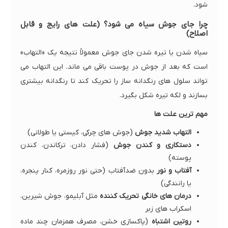
شود.
چرا جای جوش سیاه می شود؟ (علت های رایج و قابل
اصلاح)
سیاه شدن یا تیره شدن جای جوش معمولاً نتیجه یک «التهاب»
است که بعد از جوش در پوست باقی می ماند. این التهاب می
تواند سلول های رنگدانه ساز را تحریک کند تا رنگدانه بیشتری
بسازند و لکه تیره شکل بگیرد.
مهم ترین علت ها
التهاب شدید جوش
(جوش های چرکی، کیستی یا طولانی)
دستکاری و کندن جوش
(فشار دادن، ترکاندن، کندن
پوسته)
آفتاب و نور
بدون ضدآفتاب (حتی نور روزمره، کنار پنجره،
یا رانندگی)
درمان های خانگی تحریک کننده
مثل آبلیمو، جوش شیرین،
اسکراب های زبر
روتین اشتباه
(پاکسازی خشن، مصرف همزمان چند ماده