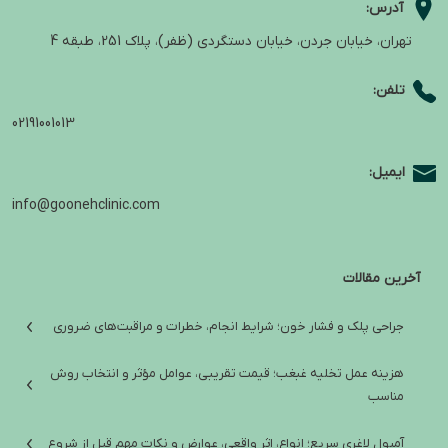
آدرس:
تهران، خیابان جردن، خیابان دستگردی (ظفر)، پلاک 251، طبقه 4
تلفن:
02191001013
ایمیل:
info@goonehclinic.com
آخرین مقالات
جراحی پلک و فشار خون؛ شرایط انجام، خطرات و مراقبت‌های ضروری
هزینه عمل تخلیه غبغب؛ قیمت تقریبی، عوامل مؤثر و انتخاب روش
مناسب
آمپول لاغری سریع؛ انواع، اثر واقعی، عوارض و نکات مهم قبل از شروع