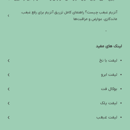
آنزیم غبغب چیست؟ راهنمای کامل تزریق آنزیم برای رفع غبغب،
ماندگاری، عوارض و مراقبت‌ها
تفاوت آمپول لاغری ایرانی و خارجی؛ راهنمای انتخاب ایمن و واقع‌بینانه
لینک های مفید
آب کردن غبغب: از علت‌ها و تمرین‌های خانگی تا روش‌های کلینیکی مؤثر
افتادگی پوست زیر چانه؛ علت‌ها، راه‌های درمان و انتخاب بهترین روش
لیفت با نخ
بهترین آمپول لاغری خارجی؛ راهنمای انتخاب ایمن بین اوزمپیک،
لیفت ابرو
ویگووی، مانجارو و ساکسندا
بوکال فت
Are Weight Loss Injections Harmful? A Scientific Review of Side
Effects, Contraindications, and Safety Tips
لیفت پلک
آیا آمپول لاغری ضرر دارد؟ بررسی علمی عوارض، موارد منع مصرف و
لیفت غبغب
نکات ایمنی