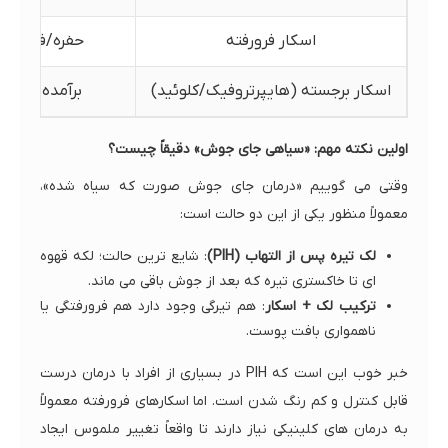
اسکار فرورفته
حفره/فرورفتگ
اسکار برجسته (هایپرتروفیک/کلوئید)
برآمده و سف
اولین نکته مهم: «سیاهی جای جوش» دقیقاً چیست؟
وقتی می گوییم «درمان جای جوش صورت که سیاه شده»،
معمولاً منظور یکی از این دو حالت است:
لک تیره پس از التهاب (PIH)
: شایع ترین حالت؛ لکه قهوه
ای تا خاکستری تیره که بعد از جوش باقی می ماند.
ترکیب لک + اسکار
: هم تیرگی وجود دارد هم فرورفتگی یا
ناهمواری بافت پوست.
خبر خوب این است که PIH در بسیاری از افراد با درمان درست
قابل کنترل و کم رنگ شدن است. اما اسکارهای فرورفته معمولاً
به درمان های کلینیکی نیاز دارند تا واقعاً تغییر ملموس ایجاد