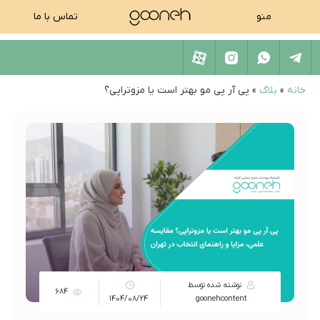
منو
تماس با ما
خانه
»
بلاگ
»
پی آر پی مو بهتر است یا مزوتراپی؟
نوشته شده توسط
684
1404/08/24
goonehcontent