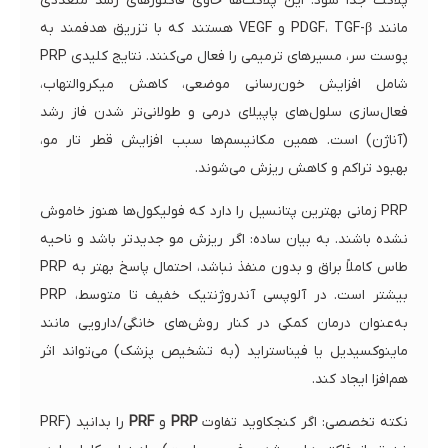
پلاکت جدا شود. این پلاکت‌ها حاوی فاکتورهای رشد متعددی
مانند PDGF، TGF-β و VEGF هستند که با تزریق هدفمند به
پوست سر، مسیرهای ترمیمی را فعال می‌کنند. نتایج کلیدی PRP
شامل افزایش خون‌رسانی موضعی، کاهش میکروالتهاب،
فعال‌سازی سلول‌های پاپیلای درمی و طولانی‌تر شدن فاز رشد
(آناژن) است. همین مکانیسم‌ها سبب افزایش قطر تار مو،
بهبود تراکم و کاهش ریزش می‌شوند.
PRP زمانی بهترین پتانسیل را دارد که فولیکول‌ها هنوز خاموش
نشده باشند. به بیان ساده: اگر ریزش مو جدیدتر باشد و ناحیه
طاس کاملاً براق و بدون منفذ نباشد، احتمال پاسخ بهتر به PRP
بیشتر است. در آلوپسی آندروژنتیک خفیف تا متوسط، PRP
به‌عنوان درمان کمکی در کنار روش‌های خانگی/دارویی مانند
ماینوکسیدیل یا فیناستراید (به تشخیص پزشک) می‌تواند اثر
هم‌افزا ایجاد کند.
نکته تخصصی: اگر کنجکاوید تفاوت
PRP
و
PRF
را بدانید (PRF