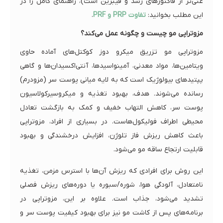
غنی‌تر از فاکتورهای رشد و فیبرین است)، راهنمای کامل را در
این مطلب بخوانید:
تفاوت PRP و PRF
.
مزوتراپی مو چیست و چگونه عمل می‌کند؟
مزوتراپی مو تزریق میکرو دوز کوکتل‌های آماده حاوی
ویتامین‌ها، مواد معدنی، آمینواسیدها، آنتی‌اکسیدان‌ها و گاهی
پپتیدهای بیولوژیک است که به لایه میانی پوست سر (مزودرم)
رسانده می‌شوند. هدف، بهبود تغذیه و میکروسیرکولاسیون
پوست سر، کاهش التهاب خفیف و کمک به بازگشت تعادل
محیطی اطراف فولیکول‌هاست. در بسیاری از افراد، مزوتراپی
باعث کاهش ریزش فاز تلوژن، افزایش درخشندگی و بهبود
قابلیت ارتجاع ساقه مو می‌شود.
این روش برای افرادی که ریزش آن‌ها با استرس مزمن، تغذیه
نامتعادل، آلودگی هوا، شوره/سبوره یا دوره‌های ریزش فصلی
تشدید می‌شود، جذاب است. علاوه بر این، مزوتراپی در
برنامه‌های پس از کاشت مو نیز برای بهبود کیفیت پوست سر و