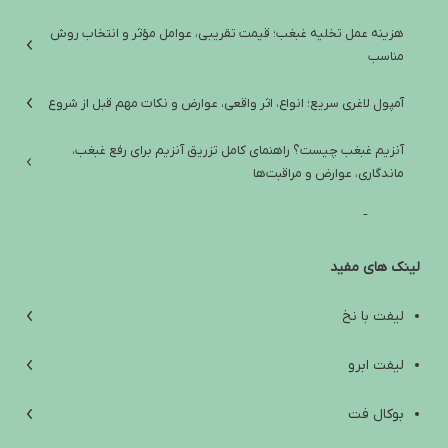
هزینه عمل تخلیه غبغب؛ قیمت تقریبی، عوامل مؤثر و انتخاب روش
مناسب
آمپول لاغری سریع؛ انواع، اثر واقعی، عوارض و نکات مهم قبل از شروع
آنزیم غبغب چیست؟ راهنمای کامل تزریق آنزیم برای رفع غبغب،
ماندگاری، عوارض و مراقبت‌ها
تفاوت آمپول لاغری ایرانی و خارجی؛ راهنمای انتخاب ایمن و واقع‌بینانه
لینک های مفید
آب کردن غبغب: از علت‌ها و تمرین‌های خانگی تا روش‌های کلینیکی مؤثر
افتادگی پوست زیر چانه؛ علت‌ها، راه‌های درمان و انتخاب بهترین روش
لیفت با نخ
بهترین آمپول لاغری خارجی؛ راهنمای انتخاب ایمن بین اوزمپیک،
لیفت ابرو
ویگووی، مانجارو و ساکسندا
بوکال فت
Are Weight Loss Injections Harmful? A Scientific Review of Side