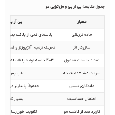
جدول مقایسه پی آر پی و مزوتراپی مو
معیار
پی آر پی مو (PRP)
ماده تزریقی
پلاسمای غنی از پلاکت بدن فرد؛ 
سازوکار اثر
تحریک ترمیم، آنژیوژنز و فعال‌سا
تعداد جلسات معمول
۳–۴ جلسه اولیه با فاصله ۴–۶ هفته + جلسات نگهدارنده
سرعت مشاهده نتیجه
اغلب پس از ۶–۱۲ هفته
ماندگاری نسبی
معمولاً پایدارتر در صو
احتمال حساسیت
بسیار کم (خود
کاربرد بعد از کاشت مو
تقویت خون‌رسانی و فاز