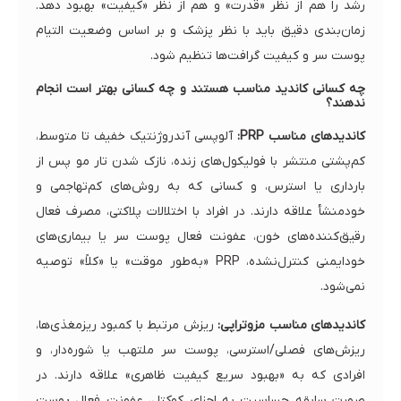
رشد را هم از نظر «قدرت» و هم از نظر «کیفیت» بهبود دهد.
زمان‌بندی دقیق باید با نظر پزشک و بر اساس وضعیت التیام
پوست سر و کیفیت گرافت‌ها تنظیم شود.
چه کسانی کاندید مناسب هستند و چه کسانی بهتر است انجام
ندهند؟
کاندیدهای مناسب PRP:
آلوپسی آندروژنتیک خفیف تا متوسط،
کم‌پشتی منتشر با فولیکول‌های زنده، نازک شدن تار مو پس از
بارداری یا استرس، و کسانی که به روش‌های کم‌تهاجمی و
خودمنشأ علاقه دارند. در افراد با اختلالات پلاکتی، مصرف فعال
رقیق‌کننده‌های خون، عفونت فعال پوست سر یا بیماری‌های
خودایمنی کنترل‌نشده، PRP «به‌طور موقت» یا «کلاً» توصیه
نمی‌شود.
کاندیدهای مناسب مزوتراپی:
ریزش مرتبط با کمبود ریزمغذی‌ها،
ریزش‌های فصلی/استرسی، پوست سر ملتهب یا شوره‌دار، و
افرادی که به «بهبود سریع کیفیت ظاهری» علاقه دارند. در
صورت سابقه حساسیت به اجزای کوکتل، عفونت فعال پوست