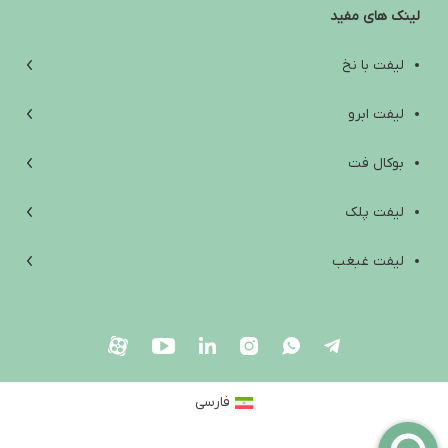
لینک های مفید
آب کردن غبغب: از علت‌ها و تمرین‌های خانگی تا روش‌های کلینیکی مؤثر
افتادگی پوست زیر چانه؛ علت‌ها، راه‌های درمان و انتخاب بهترین روش
لیفت با نخ
بهترین آمپول لاغری خارجی؛ راهنمای انتخاب ایمن بین اوزمپیک،
لیفت ابرو
ویگووی، مانجارو و ساکسندا
بوکال فت
Are Weight Loss Injections Harmful? A Scientific Review of Side
Effects, Contraindications, and Safety Tips
لیفت پلک
آیا آمپول لاغری ضرر دارد؟ بررسی علمی عوارض، موارد منع مصرف و
لیفت غبغب
نکات ایمنی
لیفت صورت
بلفاروپلاستی
فارسی
جراحی زیبایی صورت