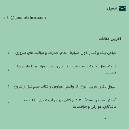
ایمیل:
info@goonehclinic.com
آخرین مقالات
جراحی پلک و فشار خون؛ شرایط انجام، خطرات و مراقبت‌های ضروری
هزینه عمل تخلیه غبغب؛ قیمت تقریبی، عوامل مؤثر و انتخاب روش
مناسب
آمپول لاغری سریع؛ انواع، اثر واقعی، عوارض و نکات مهم قبل از شروع
آنزیم غبغب چیست؟ راهنمای کامل تزریق آنزیم برای رفع غبغب،
ماندگاری، عوارض و مراقبت‌ها
تفاوت آمپول لاغری ایرانی و خارجی؛ راهنمای انتخاب ایمن و واقع‌بینانه