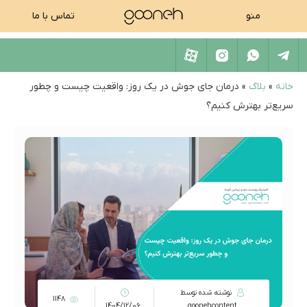
منو
تماس با ما
خانه
»
بلاگ
»
درمان جای جوش در یک روز: واقعیت چیست و چطور
سریع‌تر بهترش کنیم؟
نوشته شده توسط
1148
1404/12/06
goonehcontent