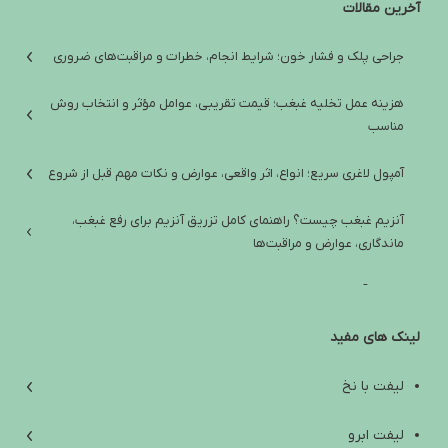
آخرین مقالات
جراحی پلک و فشار خون؛ شرایط انجام، خطرات و مراقبت‌های ضروری
هزینه عمل تخلیه غبغب؛ قیمت تقریبی، عوامل مؤثر و انتخاب روش
مناسب
آمپول لاغری سریع؛ انواع، اثر واقعی، عوارض و نکات مهم قبل از شروع
آنزیم غبغب چیست؟ راهنمای کامل تزریق آنزیم برای رفع غبغب،
ماندگاری، عوارض و مراقبت‌ها
تفاوت آمپول لاغری ایرانی و خارجی؛ راهنمای انتخاب ایمن و واقع‌بینانه
لینک های مفید
آب کردن غبغب: از علت‌ها و تمرین‌های خانگی تا روش‌های کلینیکی مؤثر
افتادگی پوست زیر چانه؛ علت‌ها، راه‌های درمان و انتخاب بهترین روش
لیفت با نخ
بهترین آمپول لاغری خارجی؛ راهنمای انتخاب ایمن بین اوزمپیک،
لیفت ابرو