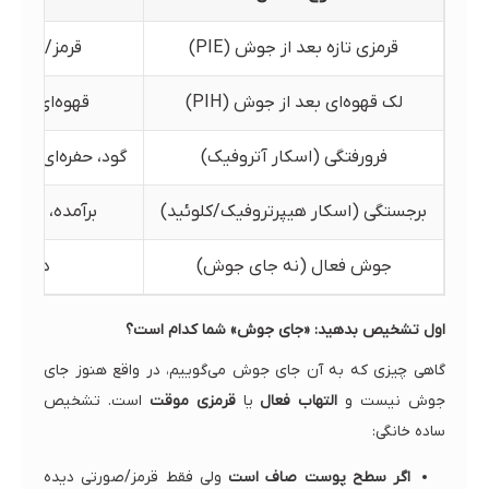
قرمزی تازه بعد از جوش (PIE)
قرمز/صورتی،
لک قهوه‌ای بعد از جوش (PIH)
قهوه‌ای/تیره
فرورفتگی (اسکار آتروفیک)
گود، حفره‌ای، ناه
برجستگی (اسکار هیپرتروفیک/کلوئید)
برآمده، سفت،
جوش فعال (نه جای جوش)
دانه مل
اول تشخیص بدهید: «جای جوش» شما کدام است؟
گاهی چیزی که به آن جای جوش می‌گوییم، در واقع هنوز جای
جوش نیست و
التهاب فعال
یا
قرمزی موقت
است. تشخیص
ساده خانگی:
اگر سطح پوست صاف است
ولی فقط قرمز/صورتی دیده