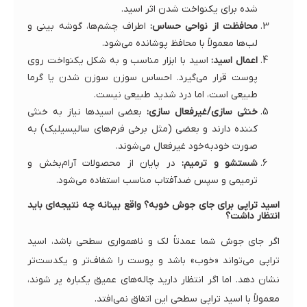
شده برای یکنواخت شدن اثر اسید.
محافظت از نواحی حساس:
اطراف چشم‌ها، گوشه بینی و
لب‌ها معمولاً با محافظ پوشانده می‌شود.
اعمال اسید:
اسید با ابزار مناسب و به شکل یکنواخت روی
پوست قرار می‌گیرد. احساس سوزن سوزن شدن یا گرما
طبیعی است، اما درد شدید طبیعی نیست.
خنثی سازی/غیرفعال سازی:
بعضی اسیدها نیاز به خنثی
کننده دارند و بعضی (مثل برخی فرم‌های سالیسیلیک) به
صورت خودبه‌خود غیرفعال می‌شوند.
شستشو و ترمیم:
در پایان از محصولات آرام‌بخش و
ترمیمی و سپس ضدآفتاب مناسب استفاده می‌شود.
اسید تراپی برای جای جوش خوبه؟ واقع بینانه چه نتیجه‌ای باید
انتظار داشت؟
اگر جای جوش شما عمدتاً لک و ناهمواری سطحی باشد، اسید
تراپی می‌تواند «خوب» باشد و پوست را شفاف‌تر و یکدست‌تر
نشان دهد. اما اگر انتظار دارید چاله‌های عمیق یکباره پر شوند،
معمولاً با اسید تراپی سطحی این اتفاق نمی‌افتد.