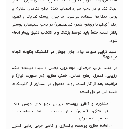
TCA می‌تواند عمق بیشتری نسبت به پیلینگ‌های خیلی سطحی
ایجاد کند و در برخی مواردِ انتخاب شده، برای لک‌های مقاوم یا
برخی اسکارها استفاده می‌شود. اما چون ریسک تحریک و تغییر
رنگ (تیرگی یا روشن شدن غیرطبیعی) در برخی تیپ‌های پوستی
بالاتر است،
حتماً باید توسط پزشک و با انتخاب دقیق بیمار
انجام
شود.
اسید تراپی صورت برای جای جوش در کلینیک چگونه انجام
می‌شود؟
در اسید تراپی حرفه‌ای، مهم‌ترین بخش «اسید» نیست؛ بلکه
ارزیابی، کنترل زمان تماس، خنثی سازی (در صورت نیاز) و
مراقبت بعد از کار
است. روند معمول در بسیاری از کلینیک‌ها
شبیه این مراحل است:
مشاوره و آنالیز پوست:
بررسی نوع جای جوش (لک،
فرورفتگی، قرمزی)، نوع پوست، سابقه حساسیت و
محصولات مصرفی.
آماده سازی پوست:
پاکسازی و گاهی چربی زدایی کنترل