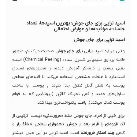
اسید تراپی برای جای جوش: بهترین اسیدها، تعداد
جلسات، مراقبت‌ها و عوارض احتمالی
اسید تراپی برای جای جوش
وقتی درباره
اسید تراپی برای جای جوش
صحبت می‌کنیم، منظور
«لایه برداری شیمیایی کنترل شده» (Chemical Peeling) است؛
یعنی پزشک یا درمانگر آموزش دیده، از محلول‌های اسیدیِ
استاندارد با غلظت مشخص استفاده می‌کند تا لایه‌های سطحی
پوست به شکل
قابل کنترل
جدا شوند و پوست، با ساخت
سلول‌های جدید و کمی تحریک کلاژن (پروتئینی که به قوام
پوست کمک می‌کند)، بافت یکنواخت‌تری پیدا کند.
برای خیلی از افراد، جای جوش فقط «فرورفتگی» نیست؛ ترکیبی از
لک قهوه‌ای یا قرمز بعد از جوش
،
ناهمواری سطحی
،
منافذ باز
و
گاهی
چند اسکار فرورفته
است. اسید تراپی در این میان، بیشتر