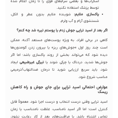
اسکراب‌ها و بعضی سرم‌های قوی را تا زمان اعلام شده
توسط پزشک استفاده نکنید.
پاکسازی ملایم:
شوینده ملایم بدون عطر و الکل،
شستشوی آرام و آب ولرم.
اگر بعد از اسید تراپی جوش زدم یا پوستم تیره شد چه کنم؟
گاهی در برخی افراد، به ویژه پوست‌های مستعد آکنه، ممکن
است چند روز اول «جوش‌های ریز» یا بیرون زدن کومدون‌ها
دیده شود که می‌تواند بخشی از روند پاکسازی باشد؛ اما اگر
جوش‌ها شدید، دردناک یا چرکی شوند یا
تیرگی غیرطبیعی
ایجاد
شود، باید سریع ارزیابی شوید تا درمان ضدالتهاب/ترمیمی
مناسب شروع شود.
عوارض احتمالی اسید تراپی برای جای جوش و راه کاهش
ریسک
اسید تراپی وقتی درست انتخاب و درست اجرا شود، معمولاً قابل
کنترل است؛ اما اگر اسید نامناسب، غلظت نامتناسب یا زمان
تماس اشتباه باشد، یا مراقبت‌های بعد از کار رعایت نشود،