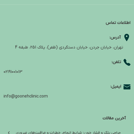
اطلاعات تماس
آدرس:
تهران، خیابان جردن، خیابان دستگردی (ظفر)، پلاک 251، طبقه 4
تلفن:
02191001013
ایمیل:
info@goonehclinic.com
آخرین مقالات
جراحی پلک و فشار خون؛ شرایط انجام، خطرات و مراقبت‌های ضروری