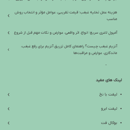
هزینه عمل تخلیه غبغب؛ قیمت تقریبی، عوامل مؤثر و انتخاب روش
مناسب
آمپول لاغری سریع؛ انواع، اثر واقعی، عوارض و نکات مهم قبل از شروع
آنزیم غبغب چیست؟ راهنمای کامل تزریق آنزیم برای رفع غبغب،
ماندگاری، عوارض و مراقبت‌ها
تفاوت آمپول لاغری ایرانی و خارجی؛ راهنمای انتخاب ایمن و واقع‌بینانه
لینک های مفید
آب کردن غبغب: از علت‌ها و تمرین‌های خانگی تا روش‌های کلینیکی مؤثر
افتادگی پوست زیر چانه؛ علت‌ها، راه‌های درمان و انتخاب بهترین روش
لیفت با نخ
بهترین آمپول لاغری خارجی؛ راهنمای انتخاب ایمن بین اوزمپیک،
لیفت ابرو
ویگووی، مانجارو و ساکسندا
بوکال فت
Are Weight Loss Injections Harmful? A Scientific Review of Side