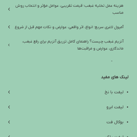
هزینه عمل تخلیه غبغب؛ قیمت تقریبی، عوامل مؤثر و انتخاب روش
مناسب
آمپول لاغری سریع؛ انواع، اثر واقعی، عوارض و نکات مهم قبل از شروع
آنزیم غبغب چیست؟ راهنمای کامل تزریق آنزیم برای رفع غبغب،
ماندگاری، عوارض و مراقبت‌ها
تفاوت آمپول لاغری ایرانی و خارجی؛ راهنمای انتخاب ایمن و واقع‌بینانه
لینک های مفید
آب کردن غبغب: از علت‌ها و تمرین‌های خانگی تا روش‌های کلینیکی مؤثر
افتادگی پوست زیر چانه؛ علت‌ها، راه‌های درمان و انتخاب بهترین روش
لیفت با نخ
بهترین آمپول لاغری خارجی؛ راهنمای انتخاب ایمن بین اوزمپیک،
لیفت ابرو
ویگووی، مانجارو و ساکسندا
بوکال فت
Are Weight Loss Injections Harmful? A Scientific Review of Side
Effects, Contraindications, and Safety Tips