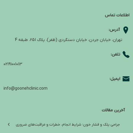
اطلاعات تماس
آدرس:
تهران، خیابان جردن، خیابان دستگردی (ظفر)، پلاک 251، طبقه 4
تلفن:
02191001013
ایمیل:
info@goonehclinic.com
آخرین مقالات
جراحی پلک و فشار خون؛ شرایط انجام، خطرات و مراقبت‌های ضروری