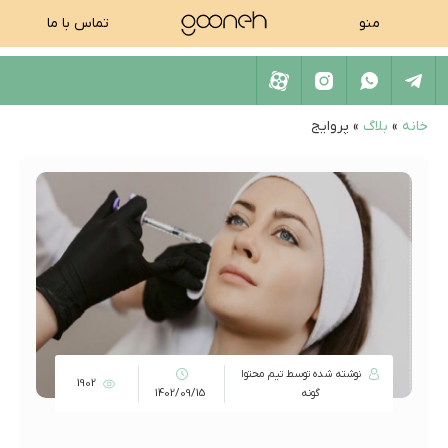
منو
تماس با ما
خانه
»
بلاگ
»
پروایج
نوشته شده توسط تیم محتوا
1902
گونه
1402/09/15