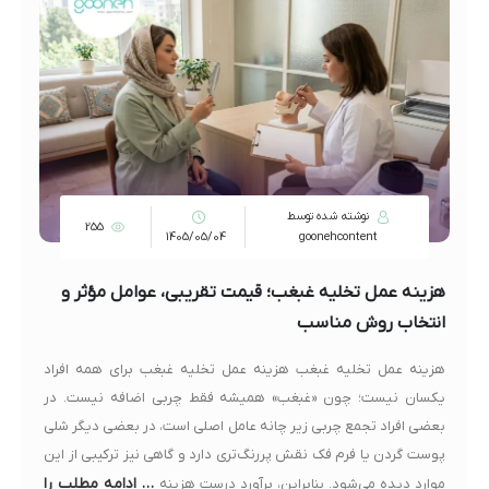
نوشته شده توسط
255
1405/05/04
goonehcontent
هزینه عمل تخلیه غبغب؛ قیمت تقریبی، عوامل مؤثر و
انتخاب روش مناسب
هزینه عمل تخلیه غبغب هزینه عمل تخلیه غبغب برای همه افراد
یکسان نیست؛ چون «غبغب» همیشه فقط چربی اضافه نیست. در
بعضی افراد تجمع چربی زیر چانه عامل اصلی است، در بعضی دیگر شلی
پوست گردن یا فرم فک نقش پررنگ‌تری دارد و گاهی نیز ترکیبی از این
… ادامه مطلب را
موارد دیده می‌شود. بنابراین، برآورد درست هزینه