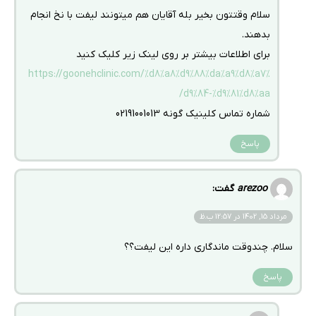
سلام وقتتون بخیر بله آقایان هم میتونند لیفت با نخ انجام
بدهند.
برای اطلاعات بیشتر بر روی لینک زیر کلیک کنید
https://goonehclinic.com/%d8%a8%d9%88%da%a9%d8%a7%
d9%84-%d9%81%d8%aa/
شماره تماس کلینیک گونه 02191001013
پاسخ
arezoo
گفت:
مرداد 15, 1402 در 12:57 ب.ظ
سلام. چندوقت ماندگاری داره این لیفت؟؟
پاسخ