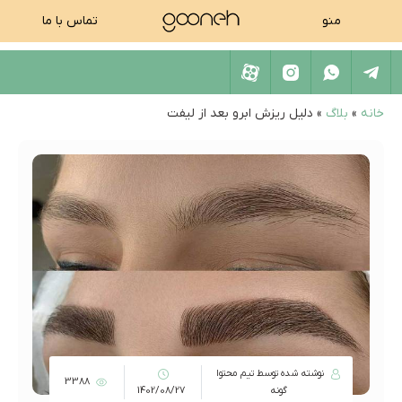
منو
تماس با ما
خانه
»
بلاگ
»
دلیل ریزش ابرو بعد از لیفت
نوشته شده توسط تیم محتوا
3388
گونه
1402/08/27