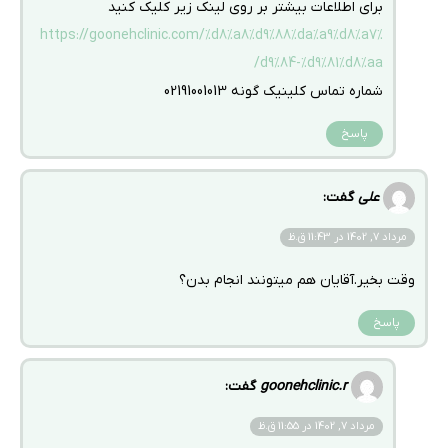
برای اطلاعات بیشتر بر روی لینک زیر کلیک کنید
https://goonehclinic.com/%d8%a8%d9%88%da%a9%d8%a7%
d9%84-%d9%81%d8%aa/
شماره تماس کلینیک گونه 02191001013
پاسخ
علی
گفت:
مرداد 7, 1402 در 11:43 ق.ظ
وقت بخیر.آقایان هم میتونند انجام بدن؟
پاسخ
goonehclinic.r
گفت:
مرداد 7, 1402 در 11:55 ق.ظ