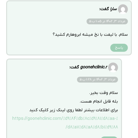
سارا
گفت:
مرداد 3, 1402 در 1:05 ب.ظ
سلام. با لیفت با نخ میشه ابروهارم کشید؟
پاسخ
goonehclinic.r
گفت:
مرداد 3, 1402 در 1:28 ب.ظ
سلام وقت بخیر.
بله قابل انجام هست.
برای اطلاعات بیشتر لطفا روی لینک زیر کلیک کنید
https://goonehclinic.com/%d9%84%db%8c%d9%81%d8%aa-%
d8%a7%d8%a8%d8%b1%d9%88/