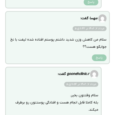
پاسخ
مهسا
گفت:
مرداد 7, 1402 در 11:42 ق.ظ
سلام من کاهش وزن شدید داشتم پوستم افتاده شده لیفت با نخ
جوابگو هست؟؟
پاسخ
goonehclinic.r
گفت:
مرداد 7, 1402 در 11:54 ق.ظ
سلام وقتتون بخیر.
بله کاملا قابل انجام هست و افتادگی پوستتون رو برطرف
میکند.