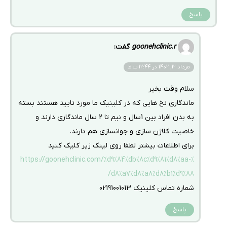
پاسخ
goonehclinic.r
گفت:
مرداد 3, 1402 در 12:44 ب.ظ
سلام وقت بخیر
ماندگاری نخ هایی که در کلینیک ما مورد تایید هستند بسته
به بدن افراد بین 1سال و نیم تا 2 سال ماندگاری دارند و
خاصیت کلاژن سازی و جوانسازی هم دارند.
برای اطلاعات بیشتر لطفا روی لینک زیر کلیک کنید
https://goonehclinic.com/%d9%84%db%8c%d9%81%d8%aa-%
d8%a7%d8%a8%d8%b1%d9%88/
شماره تماس کلینیک 02191001013
پاسخ