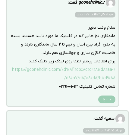
goonehclinic.r
گفت:
مرداد 15, 1402 در 1:07 ب.ظ
سلام وقت بخیر
ماندگاری نخ هایی که در کلینیک ما مورد تایید هستند بسته
به بدن افراد بین 1سال و نیم تا 2 سال ماندگاری دارند و
خاصیت کلاژن سازی و جوانسازی هم دارند.
برای اطلاعات بیشتر لطفا روی لینک زیر کلیک کنید
https://goonehclinic.com/%d9%84%db%8c%d9%81%d8%aa-%
d8%a7%d8%a8%d8%b1%d9%88/
شماره تماس کلینیک 02191001013
پاسخ
سمیه
گفت:
مرداد 15, 1402 در 12:57 ب.ظ