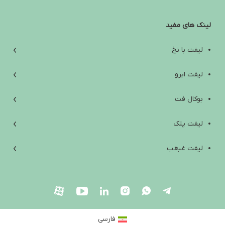
تفاوت آمپول لاغری ایرانی و خارجی؛ راهنمای انتخاب ایمن و واقع‌بینانه
لینک های مفید
آب کردن غبغب: از علت‌ها و تمرین‌های خانگی تا روش‌های کلینیکی مؤثر
افتادگی پوست زیر چانه؛ علت‌ها، راه‌های درمان و انتخاب بهترین روش
لیفت با نخ
بهترین آمپول لاغری خارجی؛ راهنمای انتخاب ایمن بین اوزمپیک،
لیفت ابرو
ویگووی، مانجارو و ساکسندا
بوکال فت
Are Weight Loss Injections Harmful? A Scientific Review of Side
Effects, Contraindications, and Safety Tips
لیفت پلک
آیا آمپول لاغری ضرر دارد؟ بررسی علمی عوارض، موارد منع مصرف و
لیفت غبغب
نکات ایمنی
لیفت صورت
بلفاروپلاستی
فارسی
جراحی زیبایی صورت