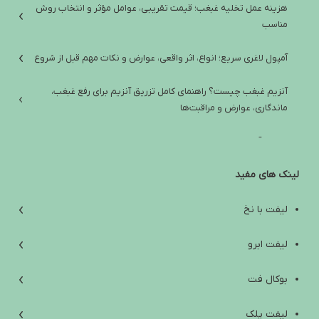
هزینه عمل تخلیه غبغب؛ قیمت تقریبی، عوامل مؤثر و انتخاب روش
مناسب
آمپول لاغری سریع؛ انواع، اثر واقعی، عوارض و نکات مهم قبل از شروع
آنزیم غبغب چیست؟ راهنمای کامل تزریق آنزیم برای رفع غبغب،
ماندگاری، عوارض و مراقبت‌ها
تفاوت آمپول لاغری ایرانی و خارجی؛ راهنمای انتخاب ایمن و واقع‌بینانه
لینک های مفید
آب کردن غبغب: از علت‌ها و تمرین‌های خانگی تا روش‌های کلینیکی مؤثر
افتادگی پوست زیر چانه؛ علت‌ها، راه‌های درمان و انتخاب بهترین روش
لیفت با نخ
بهترین آمپول لاغری خارجی؛ راهنمای انتخاب ایمن بین اوزمپیک،
لیفت ابرو
ویگووی، مانجارو و ساکسندا
بوکال فت
Are Weight Loss Injections Harmful? A Scientific Review of Side
Effects, Contraindications, and Safety Tips
لیفت پلک