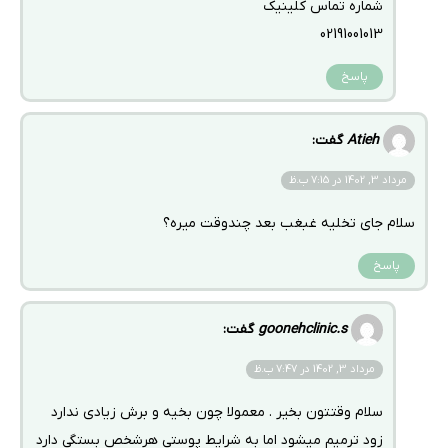
شماره تماس کلینیک
02191001013
پاسخ
Atieh
گفت:
مرداد 3, 1402 در 7:15 ب.ظ
سلام جای تخلیه غبغب بعد چندوقت میره؟
پاسخ
goonehclinic.s
گفت:
مرداد 3, 1402 در 7:47 ب.ظ
سلام وقتتون بخیر . معمولا چون بخیه و برش زیادی ندارد
زود ترمیم میشود اما به شرایط پوستی هرشخص بستگی دارد