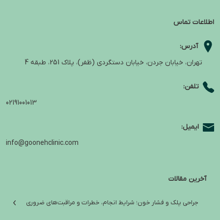
اطلاعات تماس
آدرس:
تهران، خیابان جردن، خیابان دستگردی (ظفر)، پلاک 251، طبقه 4
تلفن:
02191001013
ایمیل:
info@goonehclinic.com
آخرین مقالات
جراحی پلک و فشار خون؛ شرایط انجام، خطرات و مراقبت‌های ضروری