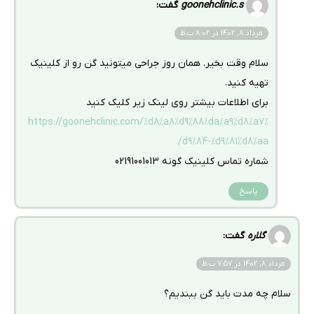
goonehclinic.s
گفت:
مرداد 8, 1402 در 8:02 ب.ظ
سلام وقت بخیر. همان روز جراحی میتونید گن رو از کلینیک
تهیه کنید.
برای اطلاعات بیشتر روی لینک زیر کلیک کنید
https://goonehclinic.com/%d8%a8%d9%88%da%a9%d8%a7%
d9%84-%d9%81%d8%aa/
شماره تماس کلینیک گونه 02191001013
پاسخ
گلاره
گفت:
مرداد 8, 1402 در 7:57 ب.ظ
سلام چه مدت باید گن ببندیم؟