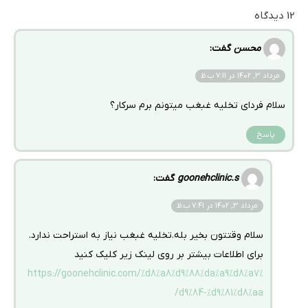
12 دیدگاه
محسن
گفت:
مرداد 3, 1402 در 7:11 ب.ظ
سلام فردای تخلیه غبغب میتونم برم سرکار؟
پاسخ
goonehclinic.s
گفت:
مرداد 3, 1402 در 7:41 ب.ظ
سلام وقتتون بخیر بله.تخلیه غبغب نیاز به استراحت ندارد.
برای اطلاعات بیشتر بر روی لینک زیر کلیک کنید
https://goonehclinic.com/%d8%a8%d9%88%da%a9%d8%a7%
d9%84-%d9%81%d8%aa/