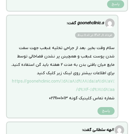
پاسخ
goonehclinic.s
گفت:
مرداد 8, 1402 در 8:01 ب.ظ
سلام وقت بخیر. بعد از جراحی تخلیه غبغب جهت سفت
شدن پوست غبغب و همچینن پر نشدن فضاخالی توسط
مایع میان بافتی بدن به مدت 2 هفته باید گن استفاده کنید.
برای اطلاعات بیشتر روی لینک زیر کلیک کنید
https://goonehclinic.com/%d8%a8%d9%88%da%a9%d8%a7%
d9%84-%d9%81%d8%aa/
شماره تماس کلینیک گونه 02191001013
پاسخ
الهه سلطانی
گفت: