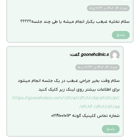
مرداد 14, 1402 در 9:34 ق.ظ
سلام تخلیه غبغب یکبار انجام میشه یا طی چند جلسه؟؟؟؟؟
پاسخ
goonehclinic.s
گفت:
مرداد 14, 1402 در 7:33 ب.ظ
سلام وقت بخیر جراحی غبغب در یک جلسه انجام میشود
برای اطلاعات بیشتر روی لینک زیر کلیک کنید
https://goonehclinic.com/%d8%a8%d9%88%da%a9%d8%a7%
d9%84-%d9%81%d8%aa/
شماره تماس کلینیک گونه 02191001013
پاسخ