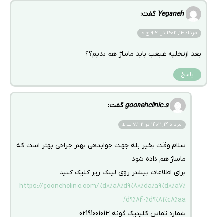
Yeganeh
گفت:
مرداد 14, 1402 در 9:41 ق.ظ
بعد ازتخلیه غبغب باید ماساژ هم بدیم؟؟
پاسخ
goonehclinic.s
گفت:
مرداد 14, 1402 در 7:32 ب.ظ
سلام وقت بخیر بله جهت جوابدهی بهتر جراحی بهتر است که
ماساژ هم داده شود
برای اطلاعات بیشتر روی لینک زیر کلیک کنید
https://goonehclinic.com/%d8%a8%d9%88%da%a9%d8%a7%
d9%84-%d9%81%d8%aa/
شماره تماس کلینیک گونه 02191001013