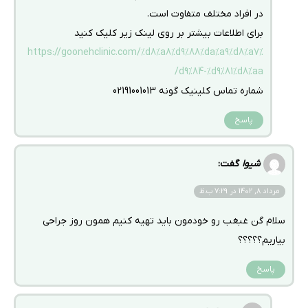
در افراد مختلف متفاوت است.
برای اطلاعات بیشتر بر روی لینک زیر کلیک کنید
https://goonehclinic.com/%d8%a8%d9%88%da%a9%d8%a7%
d9%84-%d9%81%d8%aa/
شماره تماس کلینیک گونه 02191001013
پاسخ
شیوا
گفت:
مرداد 8, 1402 در 7:29 ب.ظ
سلام گن غبغب رو خودمون باید تهیه کنیم همون روز جراحی
بیاریم؟؟؟؟؟
پاسخ