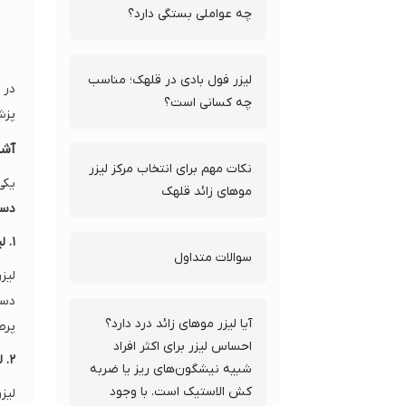
چه عواملی بستگی دارد؟
لیزر فول بادی در قلهک؛ مناسب
در 
چه کسانی است؟
پزش
آشن
نکات مهم برای انتخاب مرکز لیزر
یکی
موهای زائد قلهک
دست
۱. لیزر الکساندرایت (Alexandrite)
سوالات متداول
دست
آیا لیزر موهای زائد درد دارد؟
پرط
احساس لیزر برای اکثر افراد
۲. لیزر دایود (Diode)
شبیه نیشگون‌های ریز یا ضربه
کش الاستیک است. با وجود
لیز