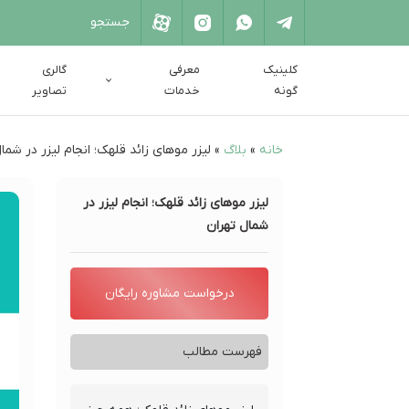
کلینیک
معرفی
گالری
گونه
خدمات
تصاویر
خانه
»
بلاگ
»
لیزر موهای زائد قلهک؛ انجام لیزر در شما
لیزر موهای زائد قلهک؛ انجام لیزر در
شمال تهران
درخواست مشاوره رایگان
فهرست مطالب