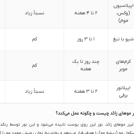
اپیلاسیون
(وکس،
۲ تا ۴ هفته
نسبتاً زیاد
موم)
شیو با تیغ
۱ تا ۳ روز
کم
د
کرم‌های
چند روز تا یک
کم
موبر
هفته
اپیلاتور
۲ تا ۳ هفته
نسبتاً زیاد
برقی
ر موهای زائد چیست و چگونه عمل می‌کند؟
لیزر موهای زائد، نور لیزر روی پوست تابیده می‌شود و این نور توسط رنگدان
یکول مو (ریشه مو) را هدف قرار می‌دهد و به‌تدریج توان رویش مجدد مو را 