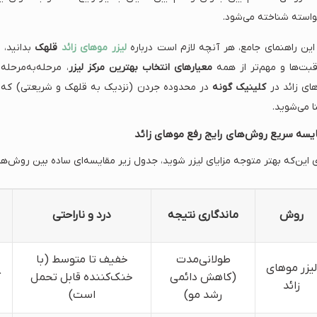
واسته شناخته می‌شود.
این راهنمای جامع، هر آنچه لازم است درباره
لیزر موهای زائد
قلهک
قبت‌ها و مهم‌تر از همه
معیارهای انتخاب بهترین مرکز لیزر
، مرحله‌به‌مرحل
ای زائد در
کلینیک گونه
در محدوده جردن (نزدیک به قلهک و شریعتی) که 
ا می‌شوید.
یسه سریع روش‌های رایج رفع موهای زائد
ی این‌که بهتر متوجه مزایای لیزر شوید، جدول زیر مقایسه‌ای ساده بین روش‌های 
روش
ماندگاری نتیجه
درد و ناراحتی
طولانی‌مدت
خفیف تا متوسط (با
لیزر موهای
(کاهش دائمی
خنک‌کننده قابل تحمل
ک
زائد
رشد مو)
است)