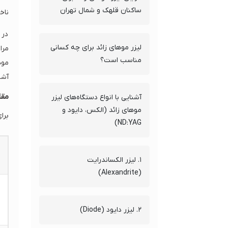
ساکنان قلهک و شمال تهران
ناخ
در 
لیزر موهای زائد برای چه کسانی
مرا
مناسب است؟
موه
آشن
مقا
آشنایی با انواع دستگاه‌های لیزر
موهای زائد (الکس، دایود و
برا
ND:YAG)
۱. لیزر الکساندرایت
(Alexandrite)
۲. لیزر دایود (Diode)