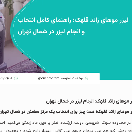
نوشته شده توسط goonehcontent
404/09/01
ر موهای زائد قلهک؛ انجام لیزر در شمال تهران
ر موهای زائد قلهک؛ همه چیز برای انتخاب یک مرکز مطمئن در شمال تهران
 در محدوده قلهک، شریعتی، دولت، زرگنده، ظفر یا میرداماد زندگی می‌کنید، احتم
؛ روشی که هم بین بانوان و هم بین آقایان بسیار رایج شده و به‌عنوان 